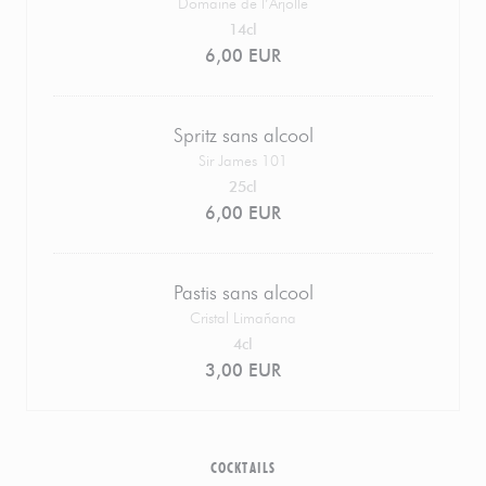
Domaine de l’Arjolle
14cl
6,00 EUR
Spritz sans alcool
Sir James 101
25cl
6,00 EUR
Pastis sans alcool
Cristal Limañana
4cl
3,00 EUR
COCKTAILS