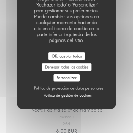
6,00 EUR
'Rechazar todo' o 'Personalizar'
para gestionar sus preferencias.
Puede cambiar sus opciones en
cualquier momento haciendo
Jus de pomme
clic en el icono de cookie en la
Meneau
parte inferior izquierda de las
25cl
páginas del sitio.
6,00 EUR
OK, aceptar todas
Nectar d’abricot
Denegar todas las cookies
Meneau
Personalizar
25cl
6,00 EUR
Política de protección de datos personales
Política de gestión de cookies
Nectar de fraise et de framboise
Meneau
25cl
6,00 EUR