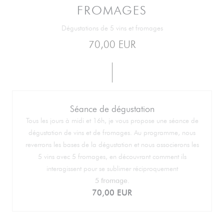
FROMAGES
Dégustations de 5 vins et fromages
70,00 EUR
Séance de dégustation
Tous les jours à midi et 16h, je vous propose une séance de
dégustation de vins et de fromages. Au programme, nous
reverrons les bases de la dégustation et nous associerons les
5 vins avec 5 fromages, en découvrant comment ils
interagissent pour se sublimer réciproquement
5 fromage.
70,00 EUR