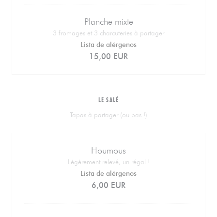
Planche mixte
3 fromages et 3 charcuteries à partager
Lista de alérgenos
15,00 EUR
LE SALÉ
Tapas à partager (ou pas !)
Houmous
Légèrement relevé, un régal !
Lista de alérgenos
6,00 EUR