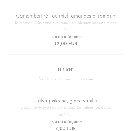
Camembert rôti au miel, amandes et romarin
Tout est dit ! On parie que vous n’en laisserez pas une miette
!
Lista de alérgenos
12,00 EUR
LE SUCRÉ
Des douceurs pour finir la soirée
Halva pistache, glace vanille
Dessert du Moyen Orient à base de Tahina, pistaches
torréfiées
Lista de alérgenos
7,00 EUR