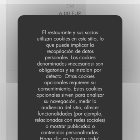
33cl
6,00 EUR
El restaurante y sus socios
Bière Blonde Lager
utilizan cookies en este sitio, lo
Felsgold
que puede implicar la
recopilación de datos
33cl
personales. Las cookies
5,00 EUR
denominadas «necesarias» son
obligatorias y se instalan por
defecto. Otras cookies
opcionales requieren su
BOISSONS SOFT
consentimiento. Estas cookies
opcionales sirven para analizar
Boissons sans alcool
su navegación, medir la
audiencia del sitio, ofrecer
funcionalidades (por ejemplo,
Jus d’orange
relacionadas con redes sociales)
o mostrar publicidad o
Meneau
contenidos personalizados.
L'OENOVICE
25cl
Haga clic en 'Aceptar todo',