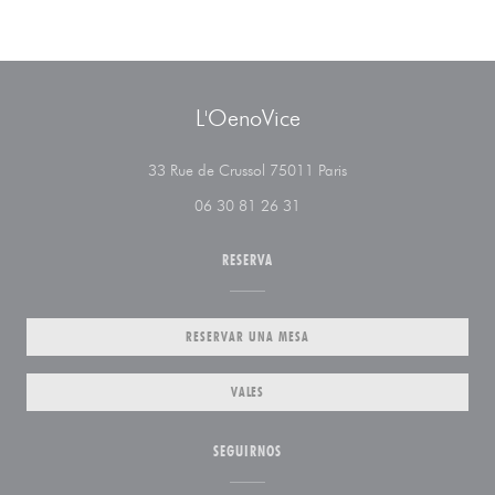
L'OenoVice
((abre en una nueva ve
33 Rue de Crussol 75011 Paris
06 30 81 26 31
RESERVA
RESERVAR UNA MESA
VALES
SEGUIRNOS