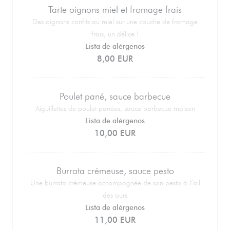
Tarte oignons miel et fromage frais
Des oignons confits au miel sur une couche de fromage
frais, un délice !
Lista de alérgenos
8,00 EUR
Poulet pané, sauce barbecue
Aiguillettes de poulet panées, sauce barbecue maison
Lista de alérgenos
10,00 EUR
Burrata crémeuse, sauce pesto
Une burrata crémeuse accompagnée de son pesto à l’ail
des ours
Lista de alérgenos
11,00 EUR