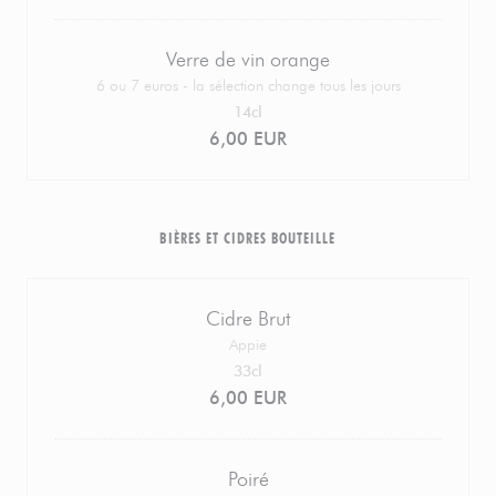
Verre de vin orange
6 ou 7 euros - la sélection change tous les jours
14cl
6,00 EUR
BIÈRES ET CIDRES BOUTEILLE
Cidre Brut
Appie
33cl
6,00 EUR
Poiré