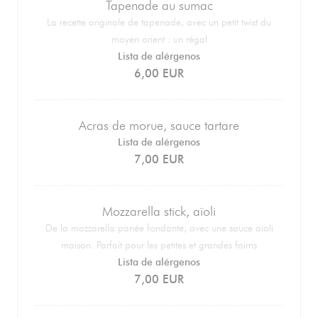
Tapenade au sumac
La recette originale de tapenade, avec un petit twist du
moyen orient : un régal
Lista de alérgenos
6,00 EUR
Acras de morue, sauce tartare
Lista de alérgenos
7,00 EUR
Mozzarella stick, aïoli
De la mozzarella panée fondante, avec une sauce aïoli
maison. Parfait pour les petites et grandes faims
Lista de alérgenos
7,00 EUR