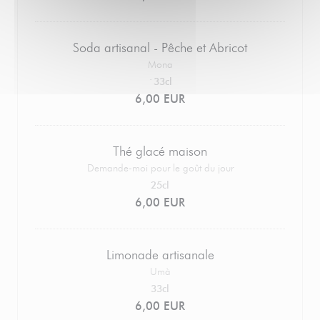
Soda artisanal - Pêche et Abricot
Mona
`33cl
6,00 EUR
Thé glacé maison
Demande-moi pour le goût du jour
25cl
6,00 EUR
Limonade artisanale
Umà
33cl
6,00 EUR