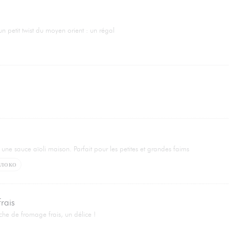
n petit twist du moyen orient : un régal
ne sauce aïoli maison. Parfait pour les petites et grandes faims
ЛОКО
rais
che de fromage frais, un délice !