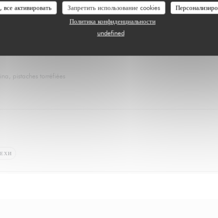
, все активировать
Запретить использование cookies
Персонализиро
LE SUCRÉ
Политика конфиденциальности
Des douceurs pour finir la soirée
undefined
a, pistaches torréfiées
РЕХИ