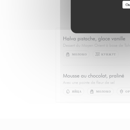
Ок
Halva pistache, glace vanille
Dessert du Moyen Orient à base de Tahin
МОЛОКО
КУНЖУТ
Mousse au chocolat, praliné
Avec une pointe de fleur de sel
ЯЙЦА
МОЛОКО
О