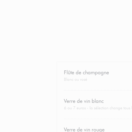
Flûte de champagne
Blanc ou rosé
Verre de vin blanc
6 ou 7 euros - la sélection change tous l
Verre de vin rouge