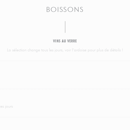
BOISSONS
VINS AU VERRE
La sélection change tous les jours, voir l’ardoise pour plus de détails !
es jours