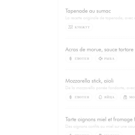
Tapenade au sumac
La recette originale de tapenade, avec u
КУНЖУТ
Acras de morue, sauce tartare
ГЛЮТЕН
РЫБА
Mozzarella stick, aïoli
De la mozzarella panée fondante, avec u
ГЛЮТЕН
ЯЙЦА
МО
Tarte oignons miel et fromage f
Des oignons confits au miel sur une cou