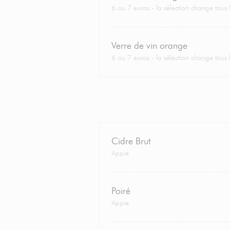
6 ou 7 euros - la sélection change tous l
Verre de vin orange
6 ou 7 euros - la sélection change tous l
Cidre Brut
Appie
Poiré
Appie