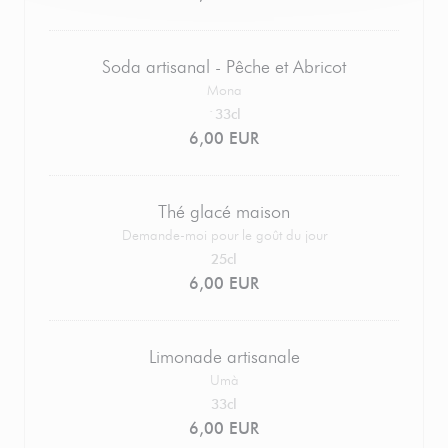
Soda artisanal - Pêche et Abricot
Mona
`33cl
6,00 EUR
Thé glacé maison
Demande-moi pour le goût du jour
25cl
6,00 EUR
Limonade artisanale
Umà
33cl
6,00 EUR