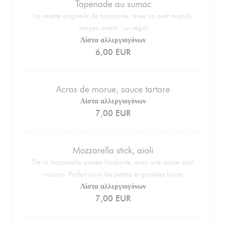
Tapenade au sumac
La recette originale de tapenade, avec un petit twist du
moyen orient : un régal
Λίστα αλλεργιογόνων
6,00 EUR
Acras de morue, sauce tartare
Λίστα αλλεργιογόνων
7,00 EUR
Mozzarella stick, aïoli
De la mozzarella panée fondante, avec une sauce aïoli
maison. Parfait pour les petites et grandes faims
Λίστα αλλεργιογόνων
7,00 EUR