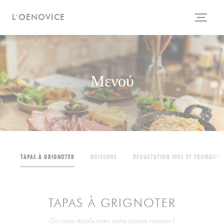
Πίνακας διαχείρισης "Μπισκότων" (Cookies)
L'OENOVICE
Μενού
TAPAS À GRIGNOTER
BOISSONS
DÉGUSTATION VINS ET FROMAGES
TAPAS À GRIGNOTER
On vous régale avec notre cuisine maison !