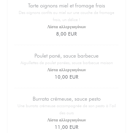
Tarte oignons miel et fromage frais
Des oignons confits au miel sur une couche de fromage
frais, un délice !
Λίστα αλλεργιογόνων
8,00 EUR
Poulet pané, sauce barbecue
Aiguillettes de poulet panées, sauce barbecue maison
Λίστα αλλεργιογόνων
10,00 EUR
Burrata crémeuse, sauce pesto
Une burrata crémeuse accompagnée de son pesto à l’ail
des ours
Λίστα αλλεργιογόνων
11,00 EUR