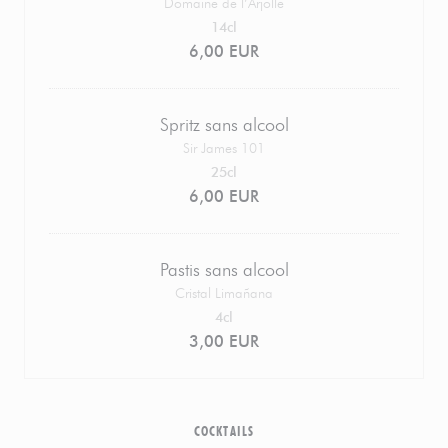
Domaine de l’Arjolle
14cl
6,00 EUR
Spritz sans alcool
Sir James 101
25cl
6,00 EUR
Pastis sans alcool
Cristal Limañana
4cl
3,00 EUR
COCKTAILS