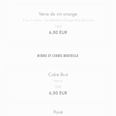
Verre de vin orange
6 ou 7 euros - la sélection change tous les jours
14cl
6,00 EUR
BIÈRES ET CIDRES BOUTEILLE
Cidre Brut
Appie
33cl
6,00 EUR
Poiré