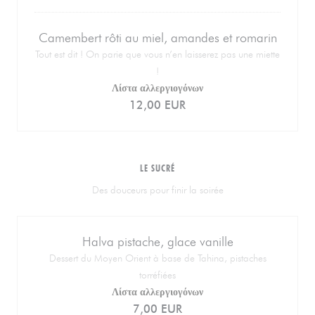
Camembert rôti au miel, amandes et romarin
Tout est dit ! On parie que vous n’en laisserez pas une miette
!
Λίστα αλλεργιογόνων
12,00 EUR
LE SUCRÉ
Des douceurs pour finir la soirée
Halva pistache, glace vanille
Dessert du Moyen Orient à base de Tahina, pistaches
torréfiées
Λίστα αλλεργιογόνων
7,00 EUR