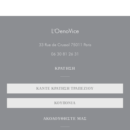
L'OenoVice
((ανοίγει σε νέο παράθυ
33 Rue de Crussol 75011 Paris
06 30 81 26 31
ΚΡΆΤΗΣΗ
ΚΆΝΤΕ ΚΡΆΤΗΣΗ ΤΡΑΠΕΖΙΟΎ
ΚΟΥΠΌΝΙΑ
ΑΚΟΛΟΥΘΉΣΤΕ ΜΑΣ