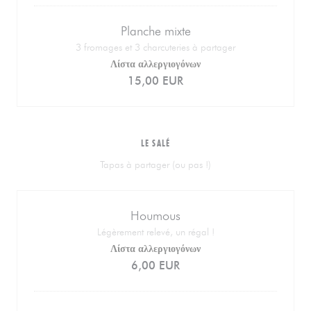
Planche mixte
3 fromages et 3 charcuteries à partager
Λίστα αλλεργιογόνων
15,00 EUR
LE SALÉ
Tapas à partager (ou pas !)
Houmous
Légèrement relevé, un régal !
Λίστα αλλεργιογόνων
6,00 EUR