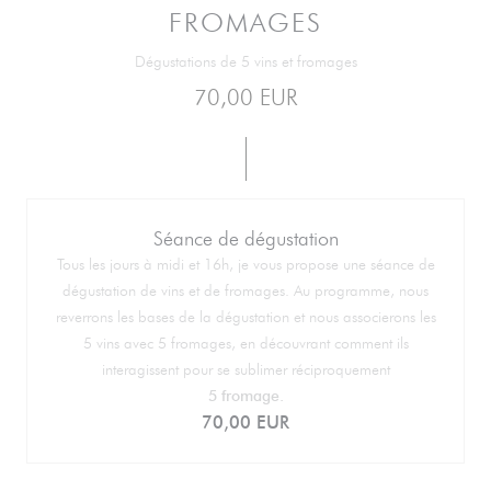
FROMAGES
Dégustations de 5 vins et fromages
70,00 EUR
Séance de dégustation
Tous les jours à midi et 16h, je vous propose une séance de
dégustation de vins et de fromages. Au programme, nous
reverrons les bases de la dégustation et nous associerons les
5 vins avec 5 fromages, en découvrant comment ils
interagissent pour se sublimer réciproquement
5 fromage.
70,00 EUR