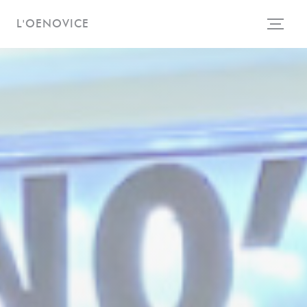
Πίνακας διαχείρισης "Μπισκότων" (Cookies)
L'OENOVICE