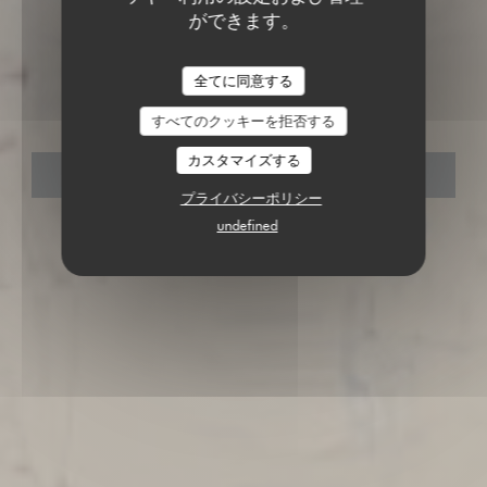
ができます。
BISTRO / CUISINE FRANÇAISE / TERRASSE
•
PARIS
L'OENOVICE
全てに同意する
L'OenoVice
すべてのクッキーを拒否する
カスタマイズする
予約
プライバシーポリシー
undefined